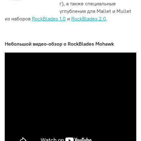
г), а также специальные
углубления для Mallet и Mullet
из наборов
RockBlades 1.0
и
RockBlades 2.0
.
Небольшой видео-обзор о RockBlades Mohawk