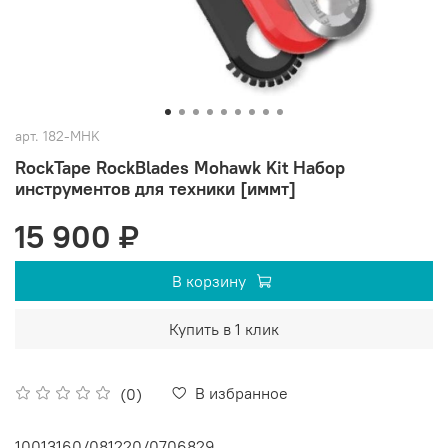
арт.
182-MHK
RockTape RockBlades Mohawk Kit Набор
инструментов для техники [иммт]
15 900 ₽
В корзину
Купить в 1 клик
В избранное
(0)
10013160/081220/0706829