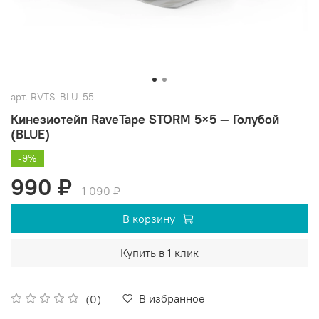
арт.
RVTS-BLU-55
Кинезиотейп RaveTape STORM 5×5 — Голубой
(BLUE)
-9%
990 ₽
1 090 ₽
В корзину
Купить в 1 клик
В избранное
(0)