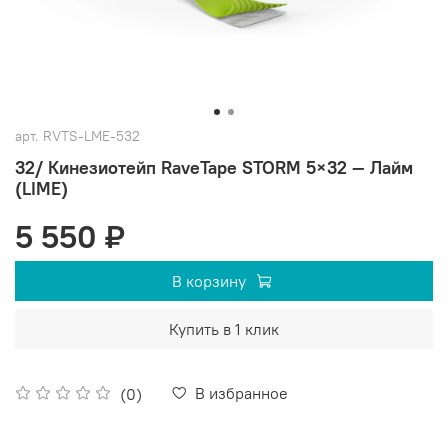
арт.
RVTS-LME-532
32/ Кинезиотейп RaveTape STORM 5×32 — Лайм
(LIME)
5 550 ₽
В корзину
Купить в 1 клик
В избранное
(0)