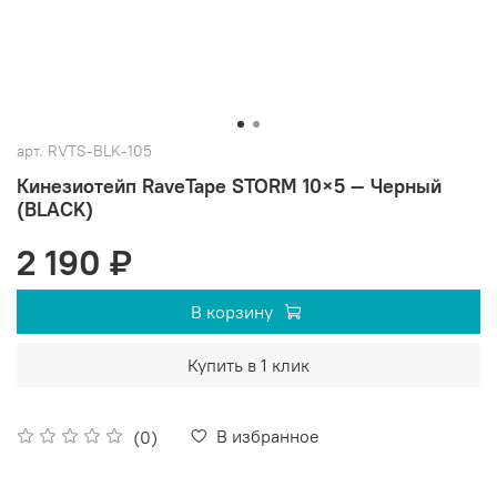
арт.
RVTS-BLK-105
Кинезиотейп RaveTape STORM 10×5 — Черный
(BLACK)
2 190 ₽
В корзину
Купить в 1 клик
В избранное
(0)