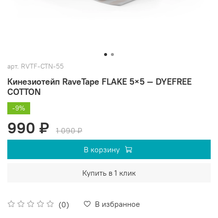
арт.
RVTF-CTN-55
Кинезиотейп RaveTape FLAKE 5×5 — DYEFREE
COTTON
-9%
990 ₽
1 090 ₽
В корзину
Купить в 1 клик
В избранное
(0)