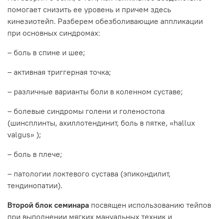
помогает снизить ее уровень и причем здесь
кинезиотейп. Разберем обезболивающие аппликации
при основных синдромах:
– боль в спине и шее;
– активная триггерная точка;
– различные варианты боли в коленном суставе;
– болевые синдромы голени и голеностопа
(шинсплинты, ахиллотендинит, боль в пятке, «hallux
valgus» );
– боль в плече;
– патологии локтевого сустава (эпикондилит,
тендинопатии).
Второй блок семинара
посвящен использованию тейпов
при выполнении мягких мануальных техник и