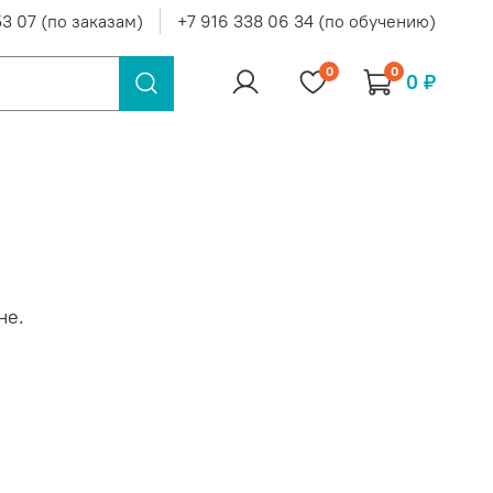
53 07 (по заказам)
+7 916 338 06 34 (по обучению)
0
0
0 ₽
не.